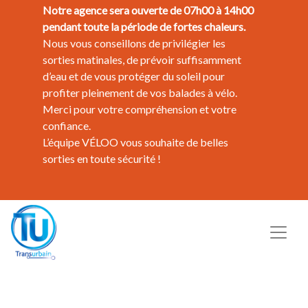
Notre agence sera ouverte de 07h00 à 14h00
pendant toute la période de fortes chaleurs.
Nous vous conseillons de privilégier les
sorties matinales, de prévoir suffisamment
d’eau et de vous protéger du soleil pour
profiter pleinement de vos balades à vélo.
Merci pour votre compréhension et votre
confiance.
L’équipe VÉLOO vous souhaite de belles
sorties en toute sécurité !