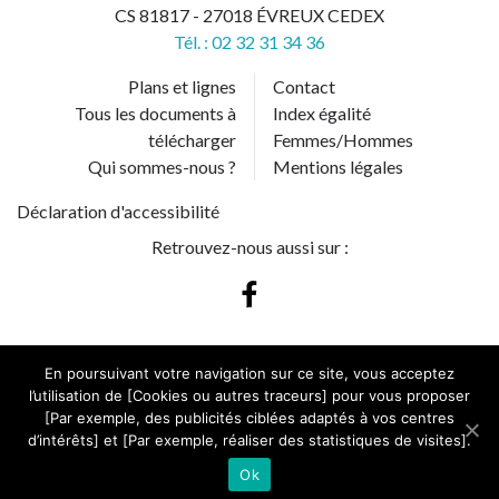
CS 81817 - 27018 ÉVREUX CEDEX
Tél. : 02 32 31 34 36
Plans et lignes
Contact
Tous les documents à
Index égalité
télécharger
Femmes/Hommes
Qui sommes-nous ?
Mentions légales
Déclaration d'accessibilité
Retrouvez-nous aussi sur :
En poursuivant votre navigation sur ce site, vous acceptez
l’utilisation de [Cookies ou autres traceurs] pour vous proposer
[Par exemple, des publicités ciblées adaptés à vos centres
TRAFIC
d’intérêts] et [Par exemple, réaliser des statistiques de visites].
INFOS
Ok