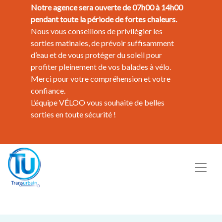
Notre agence sera ouverte de 07h00 à 14h00
pendant toute la période de fortes chaleurs.
Nous vous conseillons de privilégier les
sorties matinales, de prévoir suffisamment
d’eau et de vous protéger du soleil pour
profiter pleinement de vos balades à vélo.
Merci pour votre compréhension et votre
confiance.
L’équipe VÉLOO vous souhaite de belles
sorties en toute sécurité !