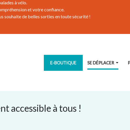
alades à vélo.
ompréhension et votre confiance.
 souhaite de belles sorties en toute sécurité !
SE DÉPLACER
E-BOUTIQUE
t accessible à tous !