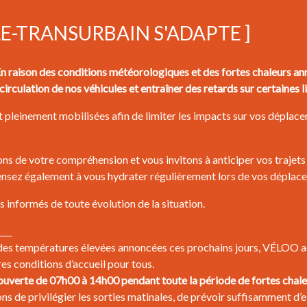
LE-TRANSURBAIN S'ADAPTE ]
aison des conditions météorologiques et des fortes chaleurs ann
circulation de nos véhicules et entraîner des retards sur certaines l
 pleinement mobilisées afin de limiter les impacts sur vos déplacem
s de votre compréhension et vous invitons à anticiper vos trajets 
pensez également à vous hydrater régulièrement lors de vos déplac
 informés de toute évolution de la situation.
___
des températures élevées annoncées ces prochains jours, VÉLOO ad
res conditions d’accueil pour tous.
uverte de 07h00 à 14h00 pendant toute la période de fortes chale
s de privilégier les sorties matinales, de prévoir suffisamment d’e