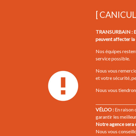
[ CANICU
TRANSURBAIN : En r
peuvent affecter la 
Nos équipes restent
service possible.
Nous vous remercion
et votre sécurité, 
Nous vous tiendrons
______________________
VÉLOO :
En raison 
garantir les meilleu
Notre agence sera o
Nous vous conseillon