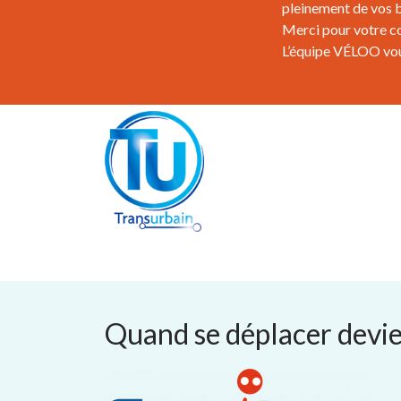
pleinement de vos b
Merci pour votre c
L’équipe VÉLOO vous
Quand se déplacer devien